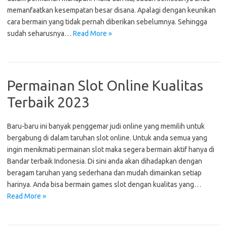
memanfaatkan kesempatan besar disana. Apalagi dengan keunikan
cara bermain yang tidak pernah diberikan sebelumnya. Sehingga
sudah seharusnya…
Read More »
Permainan Slot Online Kualitas
Terbaik 2023
Baru-baru ini banyak penggemar judi online yang memilih untuk
bergabung di dalam taruhan slot online. Untuk anda semua yang
ingin menikmati permainan slot maka segera bermain aktif hanya di
Bandar terbaik Indonesia. Di sini anda akan dihadapkan dengan
beragam taruhan yang sederhana dan mudah dimainkan setiap
harinya. Anda bisa bermain games slot dengan kualitas yang…
Read More »