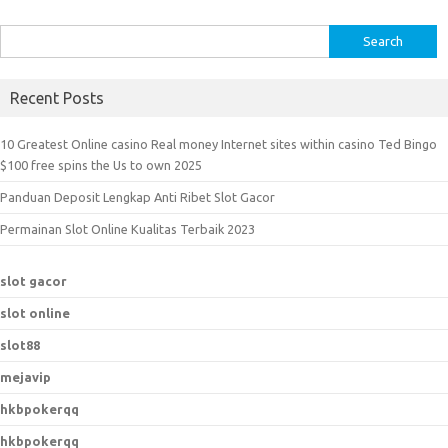
S
e
a
Recent Posts
r
c
10 Greatest Online casino Real money Internet sites within casino Ted Bingo
h
$100 free spins the Us to own 2025
f
Panduan Deposit Lengkap Anti Ribet Slot Gacor
o
r
Permainan Slot Online Kualitas Terbaik 2023
:
slot gacor
slot online
slot88
mejavip
hkbpokerqq
hkbpokerqq