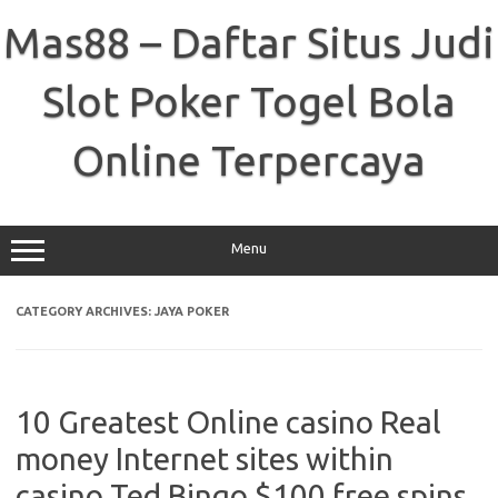
Skip
to
Mas88 – Daftar Situs Judi
content
Slot Poker Togel Bola
Online Terpercaya
Menu
CATEGORY ARCHIVES:
JAYA POKER
10 Greatest Online casino Real
money Internet sites within
casino Ted Bingo $100 free spins