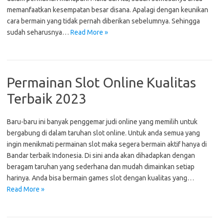
memanfaatkan kesempatan besar disana. Apalagi dengan keunikan
cara bermain yang tidak pernah diberikan sebelumnya. Sehingga
sudah seharusnya…
Read More »
Permainan Slot Online Kualitas
Terbaik 2023
Baru-baru ini banyak penggemar judi online yang memilih untuk
bergabung di dalam taruhan slot online. Untuk anda semua yang
ingin menikmati permainan slot maka segera bermain aktif hanya di
Bandar terbaik Indonesia. Di sini anda akan dihadapkan dengan
beragam taruhan yang sederhana dan mudah dimainkan setiap
harinya. Anda bisa bermain games slot dengan kualitas yang…
Read More »