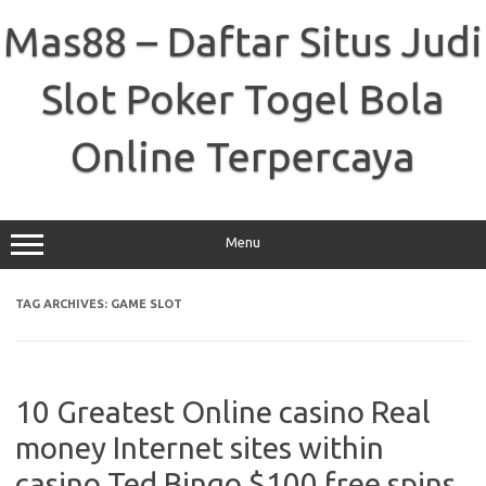
Skip
to
Mas88 – Daftar Situs Judi
content
Slot Poker Togel Bola
Online Terpercaya
Menu
TAG ARCHIVES:
GAME SLOT
10 Greatest Online casino Real
money Internet sites within
casino Ted Bingo $100 free spins