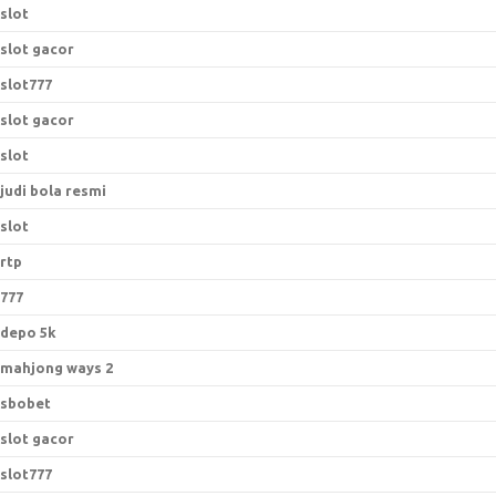
slot
slot gacor
slot777
slot gacor
slot
judi bola resmi
slot
rtp
777
depo 5k
mahjong ways 2
sbobet
slot gacor
slot777