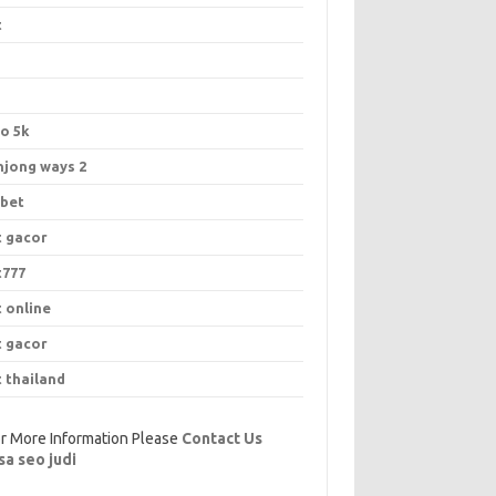
t
o 5k
jong ways 2
bet
t gacor
t777
t online
t gacor
t thailand
r More Information Please
Contact Us
sa seo judi