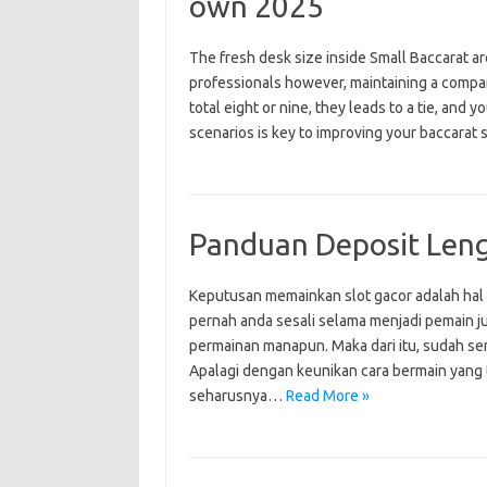
own 2025
The fresh desk size inside Small Baccarat a
professionals however, maintaining a comp
total eight or nine, they leads to a tie, and 
scenarios is key to improving your baccarat
Panduan Deposit Leng
Keputusan memainkan slot gacor adalah hal t
pernah anda sesali selama menjadi pemain ju
permainan manapun. Maka dari itu, sudah s
Apalagi dengan keunikan cara bermain yang 
seharusnya…
Read More »