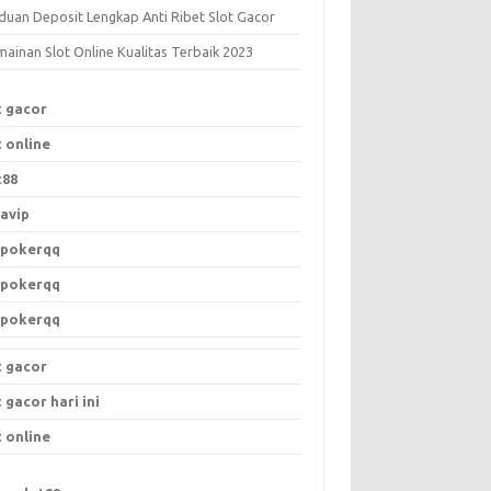
duan Deposit Lengkap Anti Ribet Slot Gacor
mainan Slot Online Kualitas Terbaik 2023
t gacor
t online
t88
avip
bpokerqq
bpokerqq
bpokerqq
t gacor
t gacor hari ini
t online