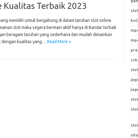
gam
 Kualitas Terbaik 2023
slo
yang memilih untuk bergabung di dalam taruhan slot online.
koi
ainan slot maka segera bermain aktif hanya di Bandar terbaik
mp
engan beragam taruhan yang sederhana dan mudah dimainkan
mp
ot dengan kualitas yang…
Read More »
pra
cs
slo
jag
jag
slo
slo
slo
sit