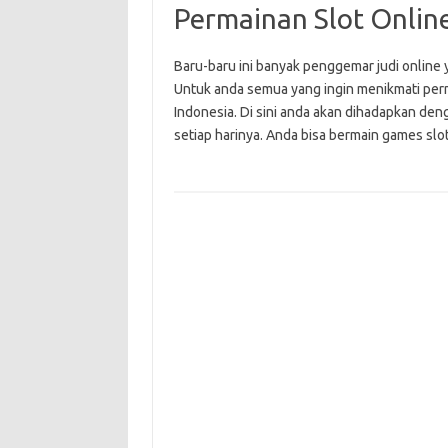
Permainan Slot Online
Baru-baru ini banyak penggemar judi online 
Untuk anda semua yang ingin menikmati perm
Indonesia. Di sini anda akan dihadapkan d
setiap harinya. Anda bisa bermain games sl