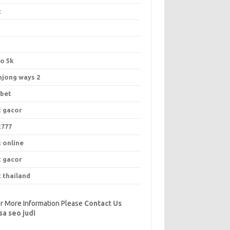
t
o 5k
jong ways 2
bet
t gacor
t777
t online
t gacor
t thailand
r More Information Please
Contact Us
sa seo judi