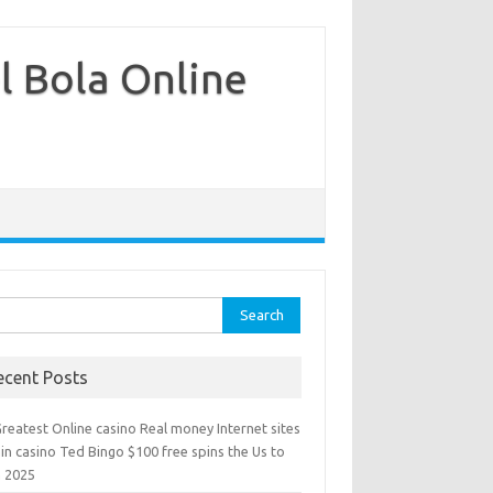
l Bola Online
rch
ecent Posts
reatest Online casino Real money Internet sites
in casino Ted Bingo $100 free spins the Us to
 2025