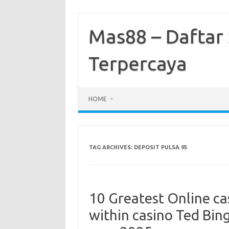
Skip
to
content
Mas88 – Daftar 
Terpercaya
HOME
TAG ARCHIVES:
DEPOSIT PULSA 95
10 Greatest Online ca
within casino Ted Bing