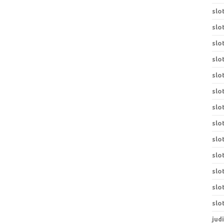
slo
slo
slo
slo
slo
slo
slo
slo
slo
slo
slo
slo
slo
jud