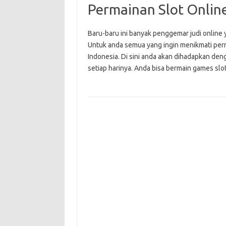
Permainan Slot Online
Baru-baru ini banyak penggemar judi online 
Untuk anda semua yang ingin menikmati perm
Indonesia. Di sini anda akan dihadapkan d
setiap harinya. Anda bisa bermain games sl