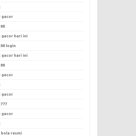
t
t gacor
t88
t gacor hari ini
t88 login
t gacor hari ini
t88
t gacor
t
t gacor
t777
t gacor
t
i bola resmi