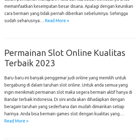
memanfaatkan kesempatan besar disana. Apalagi dengan keunikan
cara bermain yang tidak pernah diberikan sebelumnya. Sehingga
sudah seharusnya…
Read More »
Permainan Slot Online Kualitas
Terbaik 2023
Baru-baru ini banyak penggemar judi online yang memilih untuk
bergabung di dalam taruhan slot online. Untuk anda semua yang
ingin menikmati permainan slot maka segera bermain aktif hanya di
Bandar terbaik Indonesia. Di sini anda akan dihadapkan dengan
beragam taruhan yang sederhana dan mudah dimainkan setiap
harinya. Anda bisa bermain games slot dengan kualitas yang…
Read More »