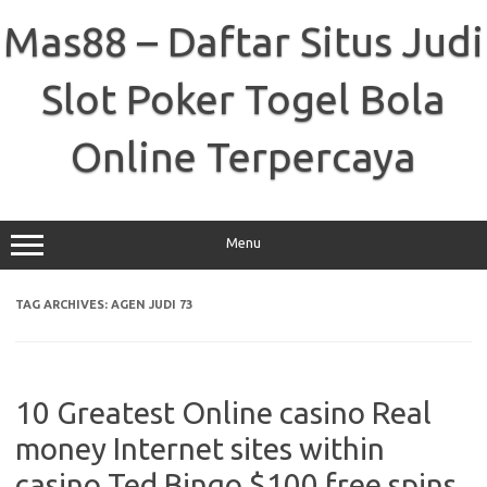
Skip
to
Mas88 – Daftar Situs Judi
content
Slot Poker Togel Bola
Online Terpercaya
Menu
TAG ARCHIVES:
AGEN JUDI 73
10 Greatest Online casino Real
money Internet sites within
casino Ted Bingo $100 free spins