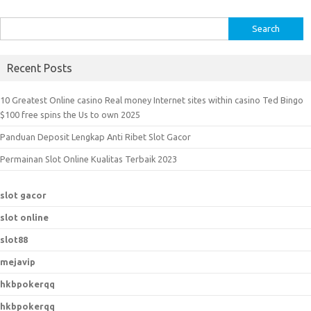
S
e
a
Recent Posts
r
c
10 Greatest Online casino Real money Internet sites within casino Ted Bingo
h
$100 free spins the Us to own 2025
f
Panduan Deposit Lengkap Anti Ribet Slot Gacor
o
r
Permainan Slot Online Kualitas Terbaik 2023
:
slot gacor
slot online
slot88
mejavip
hkbpokerqq
hkbpokerqq