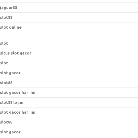
jaguar33
slot88
slot online
slot
situs slot gacor
slot
slot gacor
slot88
slot gacor hari ini
slot88 login
slot gacor hari ini
slot88
slot gacor