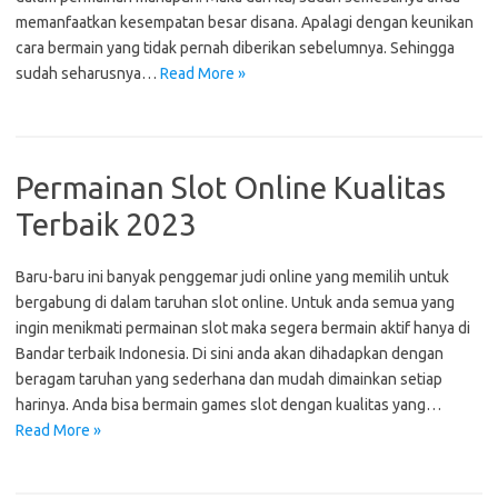
memanfaatkan kesempatan besar disana. Apalagi dengan keunikan
cara bermain yang tidak pernah diberikan sebelumnya. Sehingga
sudah seharusnya…
Read More »
Permainan Slot Online Kualitas
Terbaik 2023
Baru-baru ini banyak penggemar judi online yang memilih untuk
bergabung di dalam taruhan slot online. Untuk anda semua yang
ingin menikmati permainan slot maka segera bermain aktif hanya di
Bandar terbaik Indonesia. Di sini anda akan dihadapkan dengan
beragam taruhan yang sederhana dan mudah dimainkan setiap
harinya. Anda bisa bermain games slot dengan kualitas yang…
Read More »