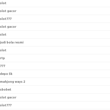
slot
slot gacor
slot777
slot gacor
slot
judi bola resmi
slot
rtp
777
depo 5k
mahjong ways 2
sbobet
slot gacor
slot777