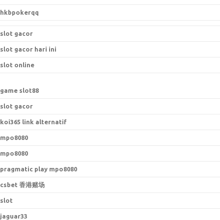
hkbpokerqq
slot gacor
slot gacor hari ini
slot online
game slot88
slot gacor
koi365 link alternatif
mpo8080
mpo8080
pragmatic play mpo8080
csbet 香港赌场
slot
jaguar33