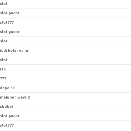
slot
slot gacor
slot777
slot gacor
slot
judi bola resmi
slot
rtp
777
depo 5k
mahjong ways 2
sbobet
slot gacor
slot777