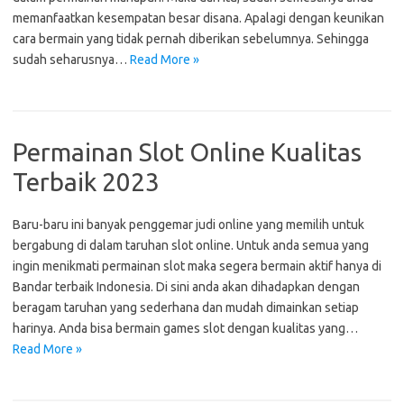
memanfaatkan kesempatan besar disana. Apalagi dengan keunikan
cara bermain yang tidak pernah diberikan sebelumnya. Sehingga
sudah seharusnya…
Read More »
Permainan Slot Online Kualitas
Terbaik 2023
Baru-baru ini banyak penggemar judi online yang memilih untuk
bergabung di dalam taruhan slot online. Untuk anda semua yang
ingin menikmati permainan slot maka segera bermain aktif hanya di
Bandar terbaik Indonesia. Di sini anda akan dihadapkan dengan
beragam taruhan yang sederhana dan mudah dimainkan setiap
harinya. Anda bisa bermain games slot dengan kualitas yang…
Read More »