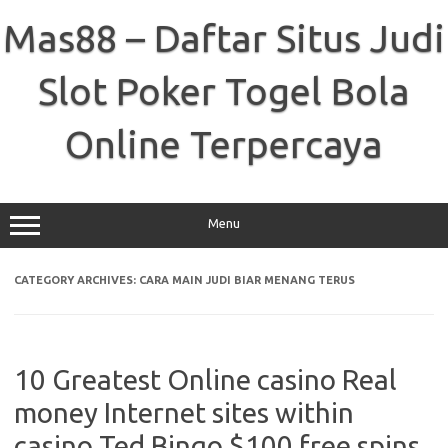
Skip
to
Mas88 – Daftar Situs Judi
content
Slot Poker Togel Bola
Online Terpercaya
Menu
CATEGORY ARCHIVES:
CARA MAIN JUDI BIAR MENANG TERUS
10 Greatest Online casino Real
money Internet sites within
casino Ted Bingo $100 free spins