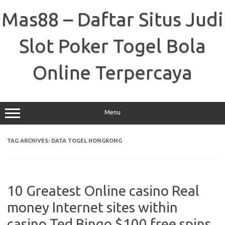
Skip
to
Mas88 – Daftar Situs Judi
content
Slot Poker Togel Bola
Online Terpercaya
Menu
TAG ARCHIVES:
DATA TOGEL HONGKONG
10 Greatest Online casino Real
money Internet sites within
casino Ted Bingo $100 free spins