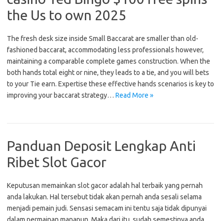
the Us to own 2025
The fresh desk size inside Small Baccarat are smaller than old-
fashioned baccarat, accommodating less professionals however,
maintaining a comparable complete games construction. When the
both hands total eight or nine, they leads to a tie, and you will bets
to your Tie earn. Expertise these effective hands scenarios is key to
improving your baccarat strategy…
Read More »
Panduan Deposit Lengkap Anti
Ribet Slot Gacor
Keputusan memainkan slot gacor adalah hal terbaik yang pernah
anda lakukan. Hal tersebut tidak akan pernah anda sesali selama
menjadi pemain judi. Sensasi semacam ini tentu saja tidak dipunyai
dalam permainan manapun. Maka dari itu, sudah semestinya anda