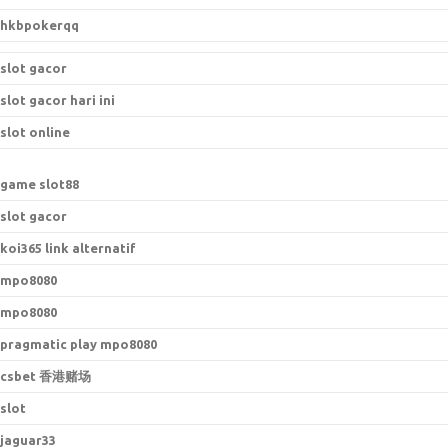
hkbpokerqq
slot gacor
slot gacor hari ini
slot online
game slot88
slot gacor
koi365 link alternatif
mpo8080
mpo8080
pragmatic play mpo8080
csbet 香港赌场
slot
jaguar33