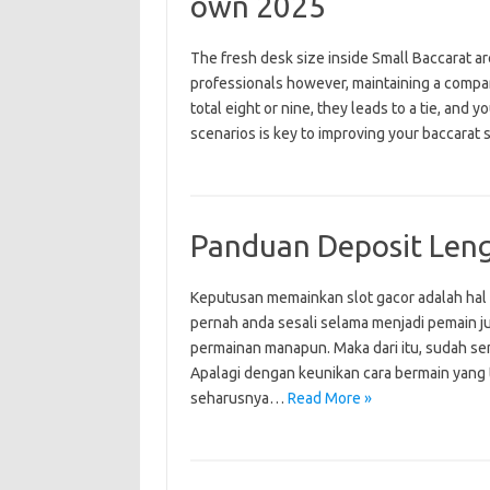
own 2025
The fresh desk size inside Small Baccarat a
professionals however, maintaining a comp
total eight or nine, they leads to a tie, and 
scenarios is key to improving your baccarat
Panduan Deposit Leng
Keputusan memainkan slot gacor adalah hal t
pernah anda sesali selama menjadi pemain ju
permainan manapun. Maka dari itu, sudah s
Apalagi dengan keunikan cara bermain yang 
seharusnya…
Read More »