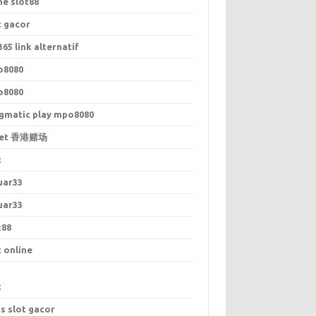
e slot88
t gacor
365 link alternatif
o8080
o8080
gmatic play mpo8080
bet 香港赌场
t
uar33
uar33
t88
t online
t
us slot gacor