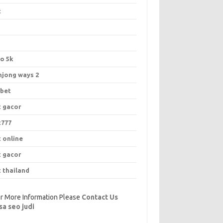
t
o 5k
jong ways 2
bet
t gacor
t777
t online
t gacor
t thailand
r More Information Please
Contact Us
sa seo judi