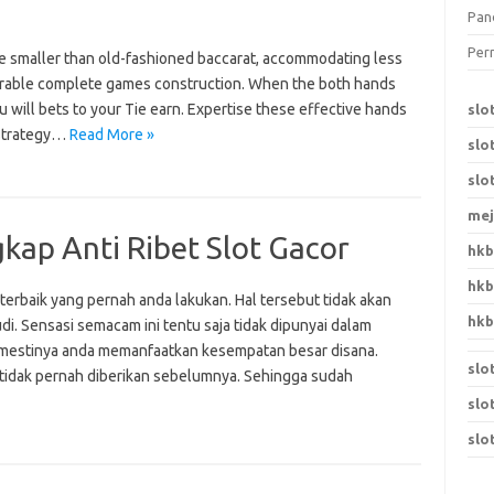
Pan
Per
re smaller than old-fashioned baccarat, accommodating less
arable complete games construction. When the both hands
you will bets to your Tie earn. Expertise these effective hands
slo
 strategy…
Read More »
slo
slo
mej
kap Anti Ribet Slot Gacor
hk
hk
erbaik yang pernah anda lakukan. Hal tersebut tidak akan
hk
di. Sensasi semacam ini tentu saja tidak dipunyai dalam
emestinya anda memanfaatkan kesempatan besar disana.
slo
tidak pernah diberikan sebelumnya. Sehingga sudah
slo
slo