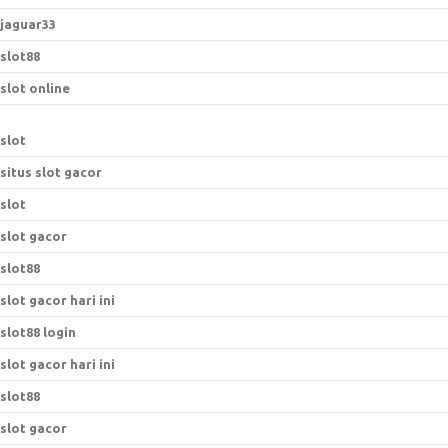
jaguar33
slot88
slot online
slot
situs slot gacor
slot
slot gacor
slot88
slot gacor hari ini
slot88 login
slot gacor hari ini
slot88
slot gacor