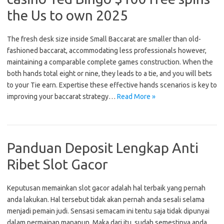
the Us to own 2025
The fresh desk size inside Small Baccarat are smaller than old-
fashioned baccarat, accommodating less professionals however,
maintaining a comparable complete games construction. When the
both hands total eight or nine, they leads to a tie, and you will bets
to your Tie earn. Expertise these effective hands scenarios is key to
improving your baccarat strategy…
Read More »
Panduan Deposit Lengkap Anti
Ribet Slot Gacor
Keputusan memainkan slot gacor adalah hal terbaik yang pernah
anda lakukan. Hal tersebut tidak akan pernah anda sesali selama
menjadi pemain judi. Sensasi semacam ini tentu saja tidak dipunyai
dalam permainan manapun. Maka dari itu, sudah semestinya anda