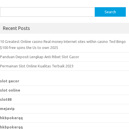
S
e
a
Recent Posts
r
c
10 Greatest Online casino Real money Internet sites within casino Ted Bingo
h
$100 free spins the Us to own 2025
f
Panduan Deposit Lengkap Anti Ribet Slot Gacor
o
r
Permainan Slot Online Kualitas Terbaik 2023
:
slot gacor
slot online
slot88
mejavip
hkbpokerqq
hkbpokerqq