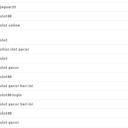
jaguar33
slot88
slot online
slot
situs slot gacor
slot
slot gacor
slot88
slot gacor hari ini
slot88 login
slot gacor hari ini
slot88
slot gacor