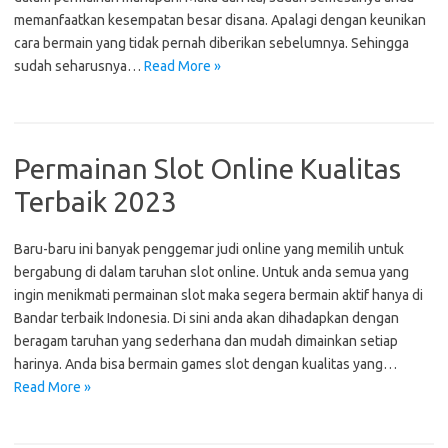
memanfaatkan kesempatan besar disana. Apalagi dengan keunikan
cara bermain yang tidak pernah diberikan sebelumnya. Sehingga
sudah seharusnya…
Read More »
Permainan Slot Online Kualitas
Terbaik 2023
Baru-baru ini banyak penggemar judi online yang memilih untuk
bergabung di dalam taruhan slot online. Untuk anda semua yang
ingin menikmati permainan slot maka segera bermain aktif hanya di
Bandar terbaik Indonesia. Di sini anda akan dihadapkan dengan
beragam taruhan yang sederhana dan mudah dimainkan setiap
harinya. Anda bisa bermain games slot dengan kualitas yang…
Read More »