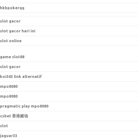
hkbpokerqq
slot gacor
slot gacor hari ini
slot online
game slot88
slot gacor
koi365 link alternatif
mpo8080
mpo8080
pragmatic play mpo8080
csbet 香港赌场
slot
jaguar33