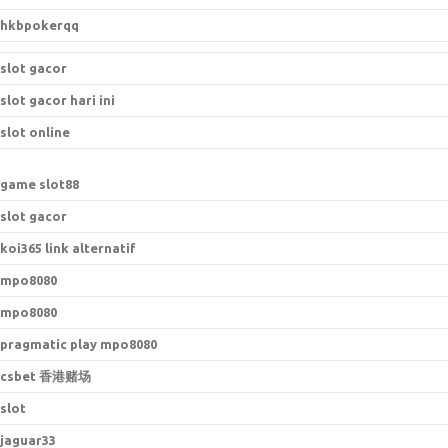
hkbpokerqq
slot gacor
slot gacor hari ini
slot online
game slot88
slot gacor
koi365 link alternatif
mpo8080
mpo8080
pragmatic play mpo8080
csbet 香港赌场
slot
jaguar33