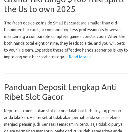
the Us to own 2025
The fresh desk size inside Small Baccarat are smaller than old-
fashioned baccarat, accommodating less professionals however,
maintaining a comparable complete games construction. When the
both hands total eight or nine, they leads to a tie, and you will bets
to your Tie earn. Expertise these effective hands scenarios is key to
improving your baccarat strategy…
Read More »
Panduan Deposit Lengkap Anti
Ribet Slot Gacor
Keputusan memainkan slot gacor adalah hal terbaik yang pernah
anda lakukan. Hal tersebut tidak akan pernah anda sesali selama
menjadi pemain judi. Sensasi semacam ini tentu saja tidak dipunyai
dalam permainan manapun. Maka dari itu, sudah semestinya anda