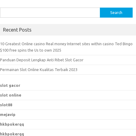
S
e
a
Recent Posts
r
c
10 Greatest Online casino Real money Internet sites within casino Ted Bingo
h
$100 free spins the Us to own 2025
f
Panduan Deposit Lengkap Anti Ribet Slot Gacor
o
r
Permainan Slot Online Kualitas Terbaik 2023
:
slot gacor
slot online
slot88
mejavip
hkbpokerqq
hkbpokerqq