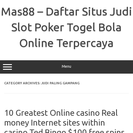
Skip
to
Mas88 – Daftar Situs Judi
content
Slot Poker Togel Bola
Online Terpercaya
Menu
CATEGORY ARCHIVES:
JUDI PALING GAMPANG
10 Greatest Online casino Real
money Internet sites within
casino Ted Bingo $100 free spins