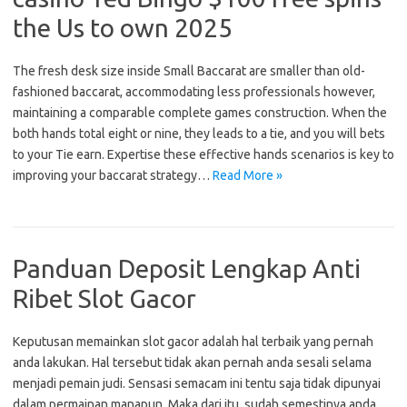
the Us to own 2025
The fresh desk size inside Small Baccarat are smaller than old-
fashioned baccarat, accommodating less professionals however,
maintaining a comparable complete games construction. When the
both hands total eight or nine, they leads to a tie, and you will bets
to your Tie earn. Expertise these effective hands scenarios is key to
improving your baccarat strategy…
Read More »
Panduan Deposit Lengkap Anti
Ribet Slot Gacor
Keputusan memainkan slot gacor adalah hal terbaik yang pernah
anda lakukan. Hal tersebut tidak akan pernah anda sesali selama
menjadi pemain judi. Sensasi semacam ini tentu saja tidak dipunyai
dalam permainan manapun. Maka dari itu, sudah semestinya anda