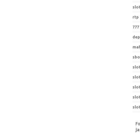
slo
rtp
777
dep
mah
sbo
slo
slo
slo
slo
slo
Fo
ja