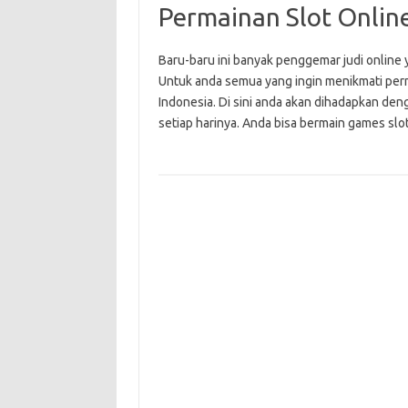
Permainan Slot Online
Baru-baru ini banyak penggemar judi online 
Untuk anda semua yang ingin menikmati perm
Indonesia. Di sini anda akan dihadapkan d
setiap harinya. Anda bisa bermain games sl