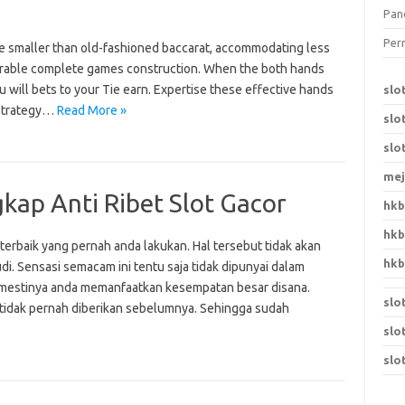
Pan
Per
re smaller than old-fashioned baccarat, accommodating less
arable complete games construction. When the both hands
you will bets to your Tie earn. Expertise these effective hands
slo
 strategy…
Read More »
slo
slo
mej
kap Anti Ribet Slot Gacor
hk
hk
erbaik yang pernah anda lakukan. Hal tersebut tidak akan
hk
di. Sensasi semacam ini tentu saja tidak dipunyai dalam
emestinya anda memanfaatkan kesempatan besar disana.
slo
tidak pernah diberikan sebelumnya. Sehingga sudah
slo
slo