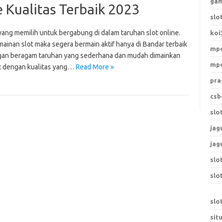
gam
 Kualitas Terbaik 2023
slo
yang memilih untuk bergabung di dalam taruhan slot online.
koi
ainan slot maka segera bermain aktif hanya di Bandar terbaik
mp
engan beragam taruhan yang sederhana dan mudah dimainkan
mp
ot dengan kualitas yang…
Read More »
pra
cs
slo
jag
jag
slo
slo
slo
sit