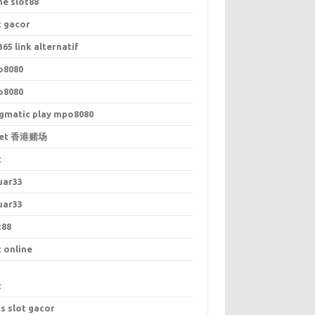
e slot88
t gacor
365 link alternatif
o8080
o8080
gmatic play mpo8080
bet 香港赌场
t
uar33
uar33
t88
t online
t
us slot gacor