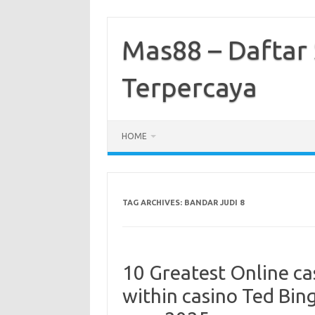
Skip
to
content
Mas88 – Daftar 
Terpercaya
HOME
TAG ARCHIVES:
BANDAR JUDI 8
10 Greatest Online ca
within casino Ted Bing