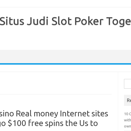
Situs Judi Slot Poker Toge
Sea
for:
R
sino Real money Internet sites
10 G
with
o $100 free spins the Us to
own