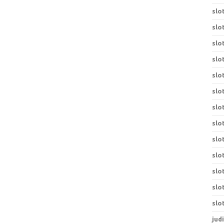
slo
slo
slo
slo
slo
slo
slo
slo
slo
slo
slo
slo
slo
jud