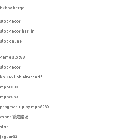
hkbpokerqq
slot gacor
slot gacor hari ini
slot online
game slot88
slot gacor
koi365 link alternatif
mpo8080
mpo8080
pragmatic play mpo8080
csbet 香港赌场
slot
jaguar33