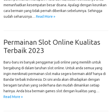
memanfaatkan kesempatan besar disana. Apalagi dengan keunikan
cara bermain yang tidak pernah diberikan sebelumnya. Sehingga
sudah seharusnya…
Read More »
Permainan Slot Online Kualitas
Terbaik 2023
Baru-baru ini banyak penggemar judi online yang memilih untuk
bergabung di dalam taruhan slot online. Untuk anda semua yang
ingin menikmati permainan slot maka segera bermain aktif hanya di
Bandar terbaik Indonesia. Di sini anda akan dihadapkan dengan
beragam taruhan yang sederhana dan mudah dimainkan setiap
harinya. Anda bisa bermain games slot dengan kualitas yang…
Read More »