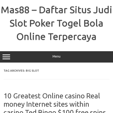
Skip
to
Mas88 – Daftar Situs Judi
content
Slot Poker Togel Bola
Online Terpercaya
Menu
TAG ARCHIVES:
BIG SLOT
10 Greatest Online casino Real
money Internet sites within
casino Ted Bingo $100 free spins