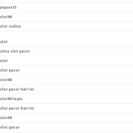
jaguar33
slot88
slot online
slot
situs slot gacor
slot
slot gacor
slot88
slot gacor hari ini
slot88 login
slot gacor hari ini
slot88
slot gacor