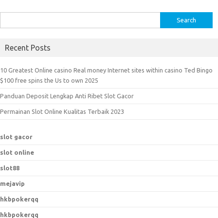
S
e
a
Recent Posts
r
c
10 Greatest Online casino Real money Internet sites within casino Ted Bingo
h
$100 free spins the Us to own 2025
f
Panduan Deposit Lengkap Anti Ribet Slot Gacor
o
r
Permainan Slot Online Kualitas Terbaik 2023
:
slot gacor
slot online
slot88
mejavip
hkbpokerqq
hkbpokerqq