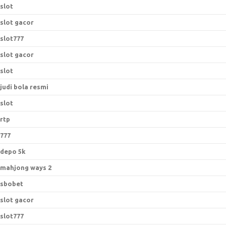
slot
slot gacor
slot777
slot gacor
slot
judi bola resmi
slot
rtp
777
depo 5k
mahjong ways 2
sbobet
slot gacor
slot777