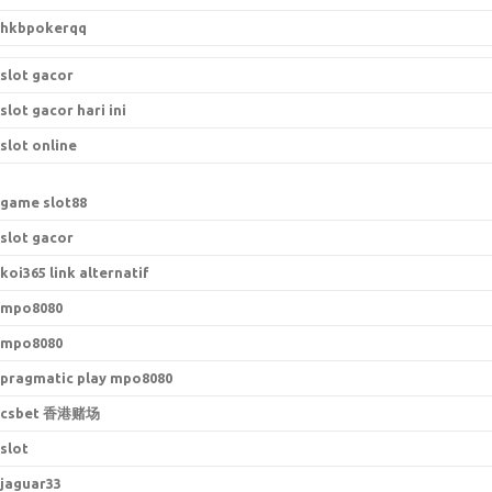
hkbpokerqq
slot gacor
slot gacor hari ini
slot online
game slot88
slot gacor
koi365 link alternatif
mpo8080
mpo8080
pragmatic play mpo8080
csbet 香港赌场
slot
jaguar33