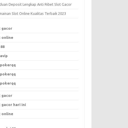
duan Deposit Lengkap Anti Ribet Slot Gacor
mainan Slot Online Kualitas Terbaik 2023
t gacor
t online
t88
avip
bpokerqq
bpokerqq
bpokerqq
t gacor
t gacor hari ini
t online