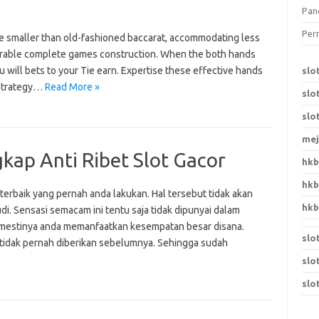
Pan
Per
re smaller than old-fashioned baccarat, accommodating less
arable complete games construction. When the both hands
you will bets to your Tie earn. Expertise these effective hands
slo
 strategy…
Read More »
slo
slo
mej
kap Anti Ribet Slot Gacor
hk
hk
erbaik yang pernah anda lakukan. Hal tersebut tidak akan
hk
di. Sensasi semacam ini tentu saja tidak dipunyai dalam
emestinya anda memanfaatkan kesempatan besar disana.
slo
tidak pernah diberikan sebelumnya. Sehingga sudah
slo
slo