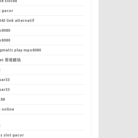
e slot88
t gacor
365 link alternatif
o8080
o8080
gmatic play mpo8080
bet 香港赌场
t
uar33
uar33
t88
t online
t
us slot gacor