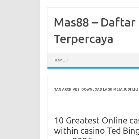
Skip
to
content
Mas88 – Daftar 
Terpercaya
HOME
TAG ARCHIVES:
DOWNLOAD LAGU MEJA JUDI LILI
10 Greatest Online ca
within casino Ted Bing