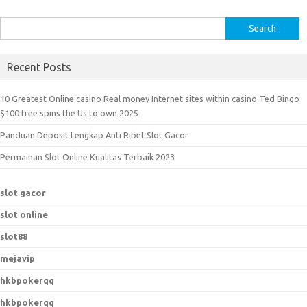
S
e
a
Recent Posts
r
c
10 Greatest Online casino Real money Internet sites within casino Ted Bingo
h
$100 free spins the Us to own 2025
f
Panduan Deposit Lengkap Anti Ribet Slot Gacor
o
r
Permainan Slot Online Kualitas Terbaik 2023
:
slot gacor
slot online
slot88
mejavip
hkbpokerqq
hkbpokerqq