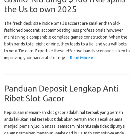
the Us to own 2025
The fresh desk size inside Small Baccarat are smaller than old-
fashioned baccarat, accommodating less professionals however,
maintaining a comparable complete games construction. When the
both hands total eight or nine, they leads to a tie, and you will bets
to your Tie earn. Expertise these effective hands scenarios is key to
improving your baccarat strategy…
Read More »
Panduan Deposit Lengkap Anti
Ribet Slot Gacor
Keputusan memainkan slot gacor adalah hal terbaik yang pernah
anda lakukan. Hal tersebut tidak akan pernah anda sesali selama
menjadi pemain judi. Sensasi semacam ini tentu saja tidak dipunyai
dalam permainan manapun. Maka dari itu, sudah semestinya anda