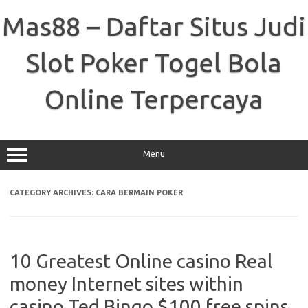
Skip
to
Mas88 – Daftar Situs Judi
content
Slot Poker Togel Bola
Online Terpercaya
Menu
CATEGORY ARCHIVES:
CARA BERMAIN POKER
10 Greatest Online casino Real
money Internet sites within
casino Ted Bingo $100 free spins