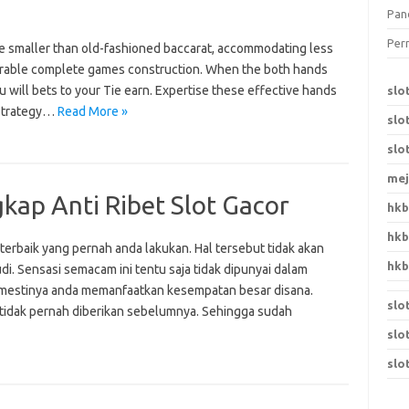
Pan
Per
re smaller than old-fashioned baccarat, accommodating less
arable complete games construction. When the both hands
you will bets to your Tie earn. Expertise these effective hands
slo
 strategy…
Read More »
slo
slo
mej
kap Anti Ribet Slot Gacor
hk
hk
erbaik yang pernah anda lakukan. Hal tersebut tidak akan
hk
di. Sensasi semacam ini tentu saja tidak dipunyai dalam
emestinya anda memanfaatkan kesempatan besar disana.
slo
tidak pernah diberikan sebelumnya. Sehingga sudah
slo
slo