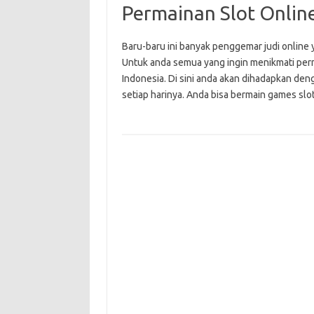
Permainan Slot Online
Baru-baru ini banyak penggemar judi online 
Untuk anda semua yang ingin menikmati perm
Indonesia. Di sini anda akan dihadapkan d
setiap harinya. Anda bisa bermain games sl