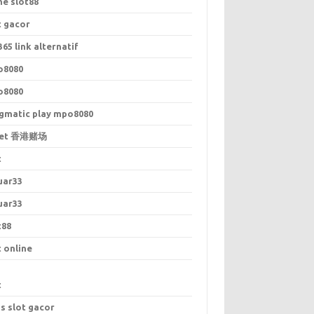
e slot88
t gacor
365 link alternatif
o8080
o8080
gmatic play mpo8080
bet 香港赌场
t
uar33
uar33
t88
t online
t
us slot gacor