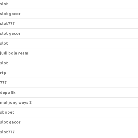
slot
slot gacor
slot777
slot gacor
slot
judi bola resmi
slot
rtp
777
depo 5k
mahjong ways 2
sbobet
slot gacor
slot777