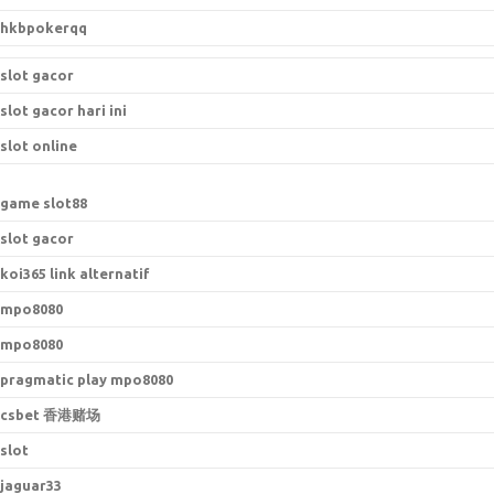
hkbpokerqq
slot gacor
slot gacor hari ini
slot online
game slot88
slot gacor
koi365 link alternatif
mpo8080
mpo8080
pragmatic play mpo8080
csbet 香港赌场
slot
jaguar33