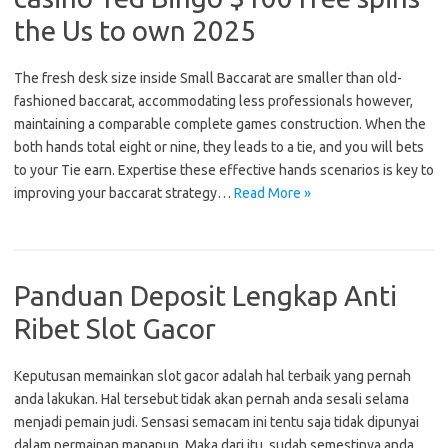
the Us to own 2025
The fresh desk size inside Small Baccarat are smaller than old-
fashioned baccarat, accommodating less professionals however,
maintaining a comparable complete games construction. When the
both hands total eight or nine, they leads to a tie, and you will bets
to your Tie earn. Expertise these effective hands scenarios is key to
improving your baccarat strategy…
Read More »
Panduan Deposit Lengkap Anti
Ribet Slot Gacor
Keputusan memainkan slot gacor adalah hal terbaik yang pernah
anda lakukan. Hal tersebut tidak akan pernah anda sesali selama
menjadi pemain judi. Sensasi semacam ini tentu saja tidak dipunyai
dalam permainan manapun. Maka dari itu, sudah semestinya anda