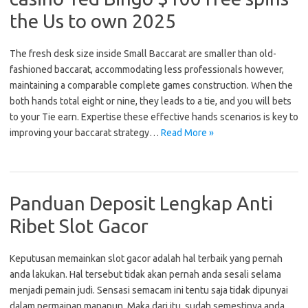
the Us to own 2025
The fresh desk size inside Small Baccarat are smaller than old-
fashioned baccarat, accommodating less professionals however,
maintaining a comparable complete games construction. When the
both hands total eight or nine, they leads to a tie, and you will bets
to your Tie earn. Expertise these effective hands scenarios is key to
improving your baccarat strategy…
Read More »
Panduan Deposit Lengkap Anti
Ribet Slot Gacor
Keputusan memainkan slot gacor adalah hal terbaik yang pernah
anda lakukan. Hal tersebut tidak akan pernah anda sesali selama
menjadi pemain judi. Sensasi semacam ini tentu saja tidak dipunyai
dalam permainan manapun. Maka dari itu, sudah semestinya anda