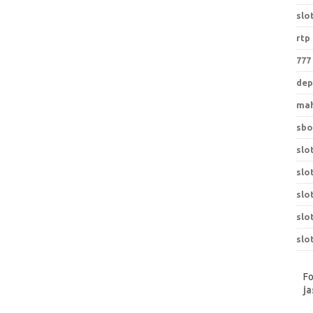
slo
rtp
777
dep
mah
sbo
slo
slo
slo
slo
slo
Fo
ja