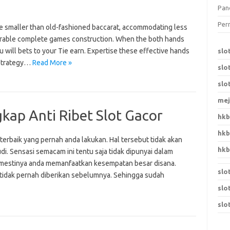
Pan
Per
re smaller than old-fashioned baccarat, accommodating less
arable complete games construction. When the both hands
you will bets to your Tie earn. Expertise these effective hands
slo
 strategy…
Read More »
slo
slo
mej
kap Anti Ribet Slot Gacor
hk
hk
erbaik yang pernah anda lakukan. Hal tersebut tidak akan
hk
di. Sensasi semacam ini tentu saja tidak dipunyai dalam
emestinya anda memanfaatkan kesempatan besar disana.
slo
tidak pernah diberikan sebelumnya. Sehingga sudah
slo
slo