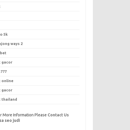
t
o 5k
jong ways 2
bet
t gacor
t777
t online
t gacor
t thailand
r More Information Please
Contact Us
sa seo judi