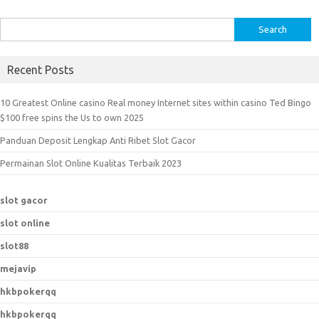
S
e
a
Recent Posts
r
c
10 Greatest Online casino Real money Internet sites within casino Ted Bingo
h
$100 free spins the Us to own 2025
f
Panduan Deposit Lengkap Anti Ribet Slot Gacor
o
r
Permainan Slot Online Kualitas Terbaik 2023
:
slot gacor
slot online
slot88
mejavip
hkbpokerqq
hkbpokerqq