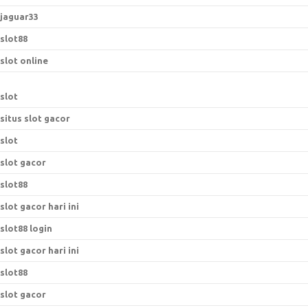
jaguar33
slot88
slot online
slot
situs slot gacor
slot
slot gacor
slot88
slot gacor hari ini
slot88 login
slot gacor hari ini
slot88
slot gacor