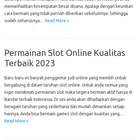
memanfaatkan kesempatan besar disana. Apalagi dengan keunikan
cara bermain yang tidak pernah diberikan sebelumnya. Sehingga
sudah seharusnya…
Read More »
Permainan Slot Online Kualitas
Terbaik 2023
Baru-baru ini banyak penggemar judi online yang memilih untuk
bergabung di dalam taruhan slot online. Untuk anda semua yang
ingin menikmati permainan slot maka segera bermain aktif hanya di
Bandar terbaik Indonesia. Di sini anda akan dihadapkan dengan
beragam taruhan yang sederhana dan mudah dimainkan setiap
harinya. Anda bisa bermain games slot dengan kualitas yang…
Read More »