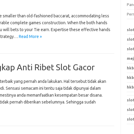
Pan
Per
re smaller than old-fashioned baccarat, accommodating less
arable complete games construction. When the both hands
you will bets to your Tie earn. Expertise these effective hands
slo
 strategy…
Read More »
slo
slo
mej
kap Anti Ribet Slot Gacor
hk
hk
erbaik yang pernah anda lakukan. Hal tersebut tidak akan
hk
di. Sensasi semacam ini tentu saja tidak dipunyai dalam
emestinya anda memanfaatkan kesempatan besar disana.
slo
tidak pernah diberikan sebelumnya. Sehingga sudah
slo
slo