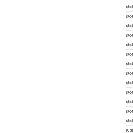
slo
slo
slo
slo
slo
slo
slo
slo
slo
slo
slo
slo
slo
jud