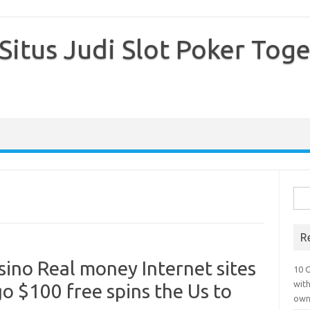
Situs Judi Slot Poker Toge
Sea
for:
R
sino Real money Internet sites
10 G
with
o $100 free spins the Us to
own