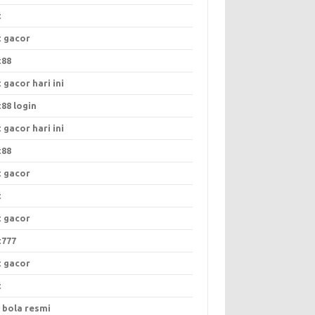
t
t gacor
t88
t gacor hari ini
t88 login
t gacor hari ini
t88
t gacor
t
t gacor
t777
t gacor
t
i bola resmi