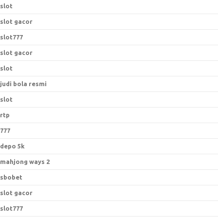
slot
slot gacor
slot777
slot gacor
slot
judi bola resmi
slot
rtp
777
depo 5k
mahjong ways 2
sbobet
slot gacor
slot777