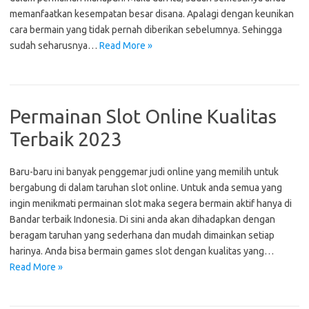
memanfaatkan kesempatan besar disana. Apalagi dengan keunikan
cara bermain yang tidak pernah diberikan sebelumnya. Sehingga
sudah seharusnya…
Read More »
Permainan Slot Online Kualitas
Terbaik 2023
Baru-baru ini banyak penggemar judi online yang memilih untuk
bergabung di dalam taruhan slot online. Untuk anda semua yang
ingin menikmati permainan slot maka segera bermain aktif hanya di
Bandar terbaik Indonesia. Di sini anda akan dihadapkan dengan
beragam taruhan yang sederhana dan mudah dimainkan setiap
harinya. Anda bisa bermain games slot dengan kualitas yang…
Read More »