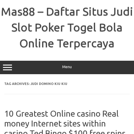
Skip
to
Mas88 – Daftar Situs Judi
content
Slot Poker Togel Bola
Online Terpercaya
Menu
TAG ARCHIVES:
JUDI DOMINO KIU KIU
10 Greatest Online casino Real
money Internet sites within
casino Ted Bingo $100 free spins