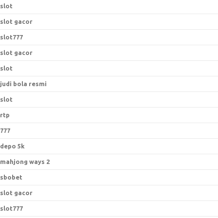
slot
slot gacor
slot777
slot gacor
slot
judi bola resmi
slot
rtp
777
depo 5k
mahjong ways 2
sbobet
slot gacor
slot777