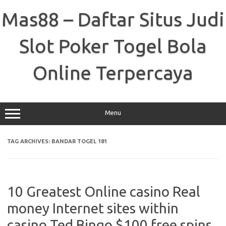
Skip
to
Mas88 – Daftar Situs Judi
content
Slot Poker Togel Bola
Online Terpercaya
Menu
TAG ARCHIVES:
BANDAR TOGEL 181
10 Greatest Online casino Real
money Internet sites within
casino Ted Bingo $100 free spins