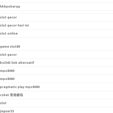
hkbpokerqq
slot gacor
slot gacor hari ini
slot online
game slot88
slot gacor
koi365 link alternatif
mpo8080
mpo8080
pragmatic play mpo8080
csbet 香港赌场
slot
jaguar33