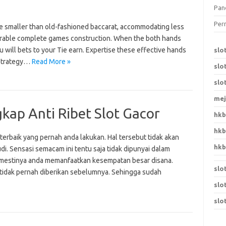
Pan
Per
re smaller than old-fashioned baccarat, accommodating less
arable complete games construction. When the both hands
you will bets to your Tie earn. Expertise these effective hands
slo
 strategy…
Read More »
slo
slo
mej
kap Anti Ribet Slot Gacor
hk
hk
erbaik yang pernah anda lakukan. Hal tersebut tidak akan
hk
di. Sensasi semacam ini tentu saja tidak dipunyai dalam
emestinya anda memanfaatkan kesempatan besar disana.
slo
tidak pernah diberikan sebelumnya. Sehingga sudah
slo
slo