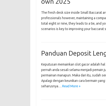
own 2025
The fresh desk size inside Small Baccarat a
professionals however, maintaining a comp
total eight or nine, they leads to a tie, and 
scenarios is key to improving your baccarat
Panduan Deposit Leng
Keputusan memainkan slot gacor adalah hal t
pernah anda sesali selama menjadi pemain ju
permainan manapun. Maka dari itu, sudah s
Apalagi dengan keunikan cara bermain yang 
seharusnya…
Read More »