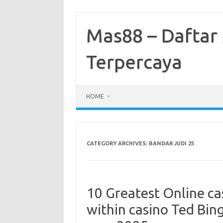
Skip
to
content
Mas88 – Daftar 
Terpercaya
HOME
CATEGORY ARCHIVES:
BANDAR JUDI 25
10 Greatest Online ca
within casino Ted Bing