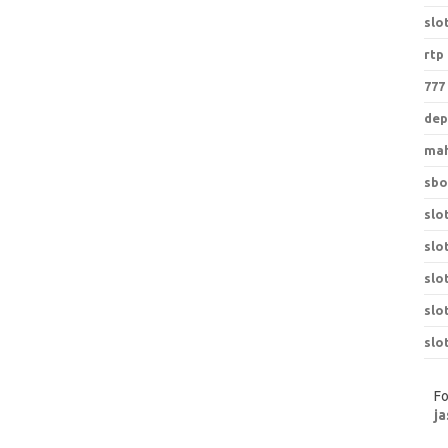
slo
rtp
777
dep
mah
sbo
slo
slo
slo
slo
slo
Fo
ja