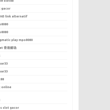
e slot88
t gacor
365 link alternatif
o8080
o8080
gmatic play mpo8080
bet 香港赌场
t
uar33
uar33
t88
t online
t
us slot gacor