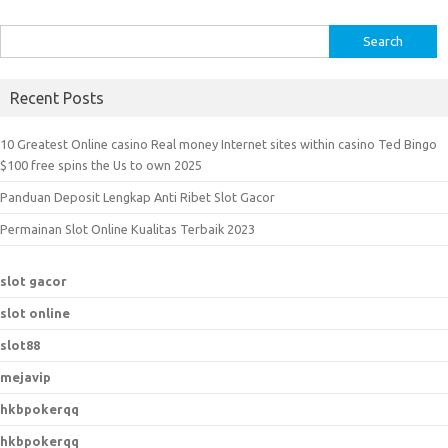
S
e
a
Recent Posts
r
c
10 Greatest Online casino Real money Internet sites within casino Ted Bingo
h
$100 free spins the Us to own 2025
f
Panduan Deposit Lengkap Anti Ribet Slot Gacor
o
r
Permainan Slot Online Kualitas Terbaik 2023
:
slot gacor
slot online
slot88
mejavip
hkbpokerqq
hkbpokerqq