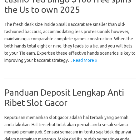
the Us to own 2025
The fresh desk size inside Small Baccarat are smaller than old-
fashioned baccarat, accommodating less professionals however,
maintaining a comparable complete games construction. When the
both hands total eight or nine, they leads to a tie, and you will bets
to your Tie earn. Expertise these effective hands scenarios is key to
improving your baccarat strategy…
Read More »
Panduan Deposit Lengkap Anti
Ribet Slot Gacor
Keputusan memainkan slot gacor adalah hal terbaik yang pernah
anda lakukan. Hal tersebut tidak akan pernah anda sesali selama
menjadi pemain judi. Sensasi semacam ini tentu saja tidak dipunyai
dalam permainan manapun. Maka dari itu, sudah semestinya anda