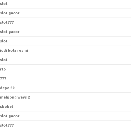
slot
slot gacor
slot777
slot gacor
slot
judi bola resmi
slot
rtp
777
depo 5k
mahjong ways 2
sbobet
slot gacor
slot777