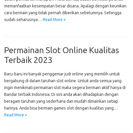
memanfaatkan kesempatan besar disana. Apalagi dengan keunikan
cara bermain yang tidak pernah diberikan sebelumnya. Sehingga
sudah seharusnya…
Read More »
Permainan Slot Online Kualitas
Terbaik 2023
Baru-baru ini banyak penggemar judi online yang memilih untuk
bergabung di dalam taruhan slot online. Untuk anda semua yang
ingin menikmati permainan slot maka segera bermain aktif hanya di
Bandar terbaik Indonesia. Di sini anda akan dihadapkan dengan
beragam taruhan yang sederhana dan mudah dimainkan setiap
harinya. Anda bisa bermain games slot dengan kualitas yang…
Read More »