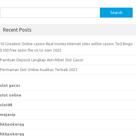
S
e
a
Recent Posts
r
c
10 Greatest Online casino Real money Internet sites within casino Ted Bingo
h
$100 free spins the Us to own 2025
f
Panduan Deposit Lengkap Anti Ribet Slot Gacor
o
r
Permainan Slot Online Kualitas Terbaik 2023
:
slot gacor
slot online
slot88
mejavip
hkbpokerqq
hkbpokerqq