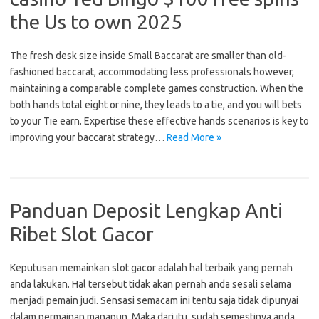
the Us to own 2025
The fresh desk size inside Small Baccarat are smaller than old-
fashioned baccarat, accommodating less professionals however,
maintaining a comparable complete games construction. When the
both hands total eight or nine, they leads to a tie, and you will bets
to your Tie earn. Expertise these effective hands scenarios is key to
improving your baccarat strategy…
Read More »
Panduan Deposit Lengkap Anti
Ribet Slot Gacor
Keputusan memainkan slot gacor adalah hal terbaik yang pernah
anda lakukan. Hal tersebut tidak akan pernah anda sesali selama
menjadi pemain judi. Sensasi semacam ini tentu saja tidak dipunyai
dalam permainan manapun. Maka dari itu, sudah semestinya anda