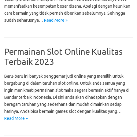
memanfaatkan kesempatan besar disana. Apalagi dengan keunikan
cara bermain yang tidak pernah diberikan sebelumnya. Sehingga
sudah seharusnya…
Read More »
Permainan Slot Online Kualitas
Terbaik 2023
Baru-baru ini banyak penggemar judi online yang memilih untuk
bergabung di dalam taruhan slot online. Untuk anda semua yang
ingin menikmati permainan slot maka segera bermain aktif hanya di
Bandar terbaik Indonesia. Di sini anda akan dihadapkan dengan
beragam taruhan yang sederhana dan mudah dimainkan setiap
harinya. Anda bisa bermain games slot dengan kualitas yang…
Read More »