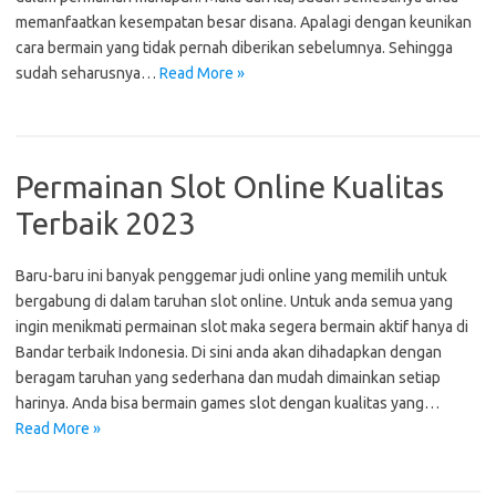
memanfaatkan kesempatan besar disana. Apalagi dengan keunikan
cara bermain yang tidak pernah diberikan sebelumnya. Sehingga
sudah seharusnya…
Read More »
Permainan Slot Online Kualitas
Terbaik 2023
Baru-baru ini banyak penggemar judi online yang memilih untuk
bergabung di dalam taruhan slot online. Untuk anda semua yang
ingin menikmati permainan slot maka segera bermain aktif hanya di
Bandar terbaik Indonesia. Di sini anda akan dihadapkan dengan
beragam taruhan yang sederhana dan mudah dimainkan setiap
harinya. Anda bisa bermain games slot dengan kualitas yang…
Read More »