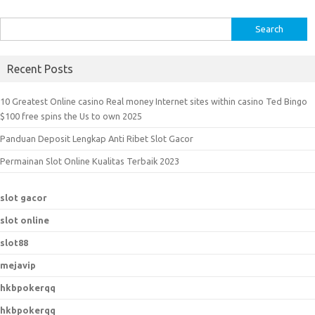
S
e
a
Recent Posts
r
c
10 Greatest Online casino Real money Internet sites within casino Ted Bingo
h
$100 free spins the Us to own 2025
f
Panduan Deposit Lengkap Anti Ribet Slot Gacor
o
r
Permainan Slot Online Kualitas Terbaik 2023
:
slot gacor
slot online
slot88
mejavip
hkbpokerqq
hkbpokerqq