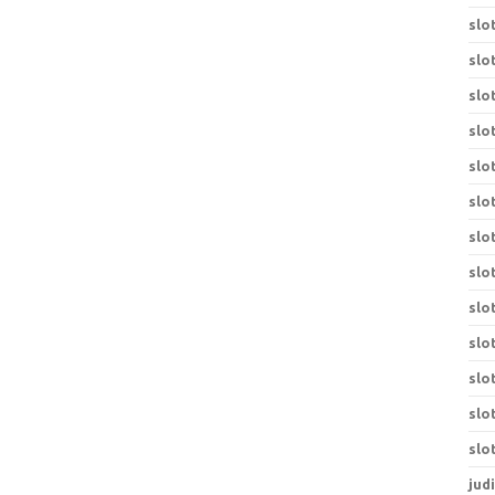
slo
slo
slo
slo
slo
slo
slo
slo
slo
slo
slo
slo
slo
jud