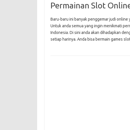
Permainan Slot Online
Baru-baru ini banyak penggemar judi online 
Untuk anda semua yang ingin menikmati perm
Indonesia. Di sini anda akan dihadapkan d
setiap harinya. Anda bisa bermain games sl