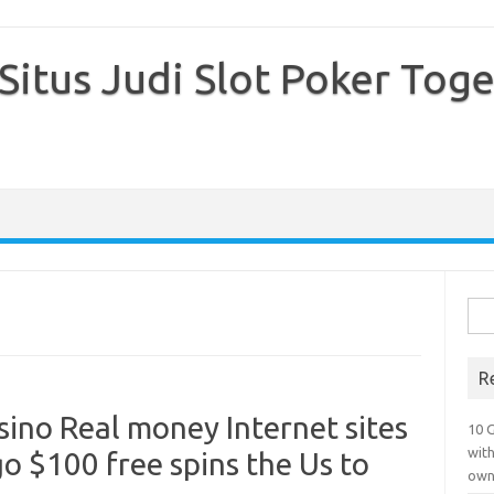
Situs Judi Slot Poker Toge
Sea
for:
R
sino Real money Internet sites
10 G
with
o $100 free spins the Us to
own