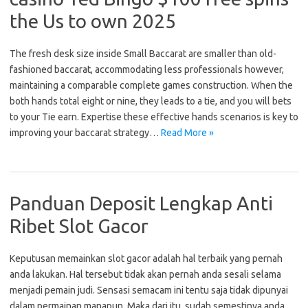
the Us to own 2025
The fresh desk size inside Small Baccarat are smaller than old-
fashioned baccarat, accommodating less professionals however,
maintaining a comparable complete games construction. When the
both hands total eight or nine, they leads to a tie, and you will bets
to your Tie earn. Expertise these effective hands scenarios is key to
improving your baccarat strategy…
Read More »
Panduan Deposit Lengkap Anti
Ribet Slot Gacor
Keputusan memainkan slot gacor adalah hal terbaik yang pernah
anda lakukan. Hal tersebut tidak akan pernah anda sesali selama
menjadi pemain judi. Sensasi semacam ini tentu saja tidak dipunyai
dalam permainan manapun. Maka dari itu, sudah semestinya anda