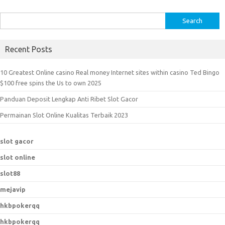
S
e
a
Recent Posts
r
c
10 Greatest Online casino Real money Internet sites within casino Ted Bingo
h
$100 free spins the Us to own 2025
f
Panduan Deposit Lengkap Anti Ribet Slot Gacor
o
r
Permainan Slot Online Kualitas Terbaik 2023
:
slot gacor
slot online
slot88
mejavip
hkbpokerqq
hkbpokerqq