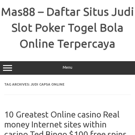
Skip
to
Mas88 – Daftar Situs Judi
content
Slot Poker Togel Bola
Online Terpercaya
Menu
TAG ARCHIVES:
JUDI CAPSA ONLINE
10 Greatest Online casino Real
money Internet sites within
casino Ted Bingo $100 free spins