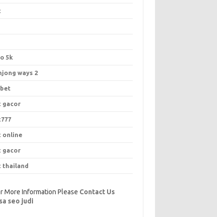
t
o 5k
jong ways 2
bet
t gacor
t777
t online
t gacor
t thailand
r More Information Please
Contact Us
sa seo judi