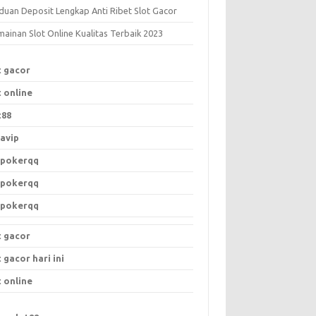
duan Deposit Lengkap Anti Ribet Slot Gacor
mainan Slot Online Kualitas Terbaik 2023
t gacor
t online
t88
avip
bpokerqq
bpokerqq
bpokerqq
t gacor
t gacor hari ini
t online