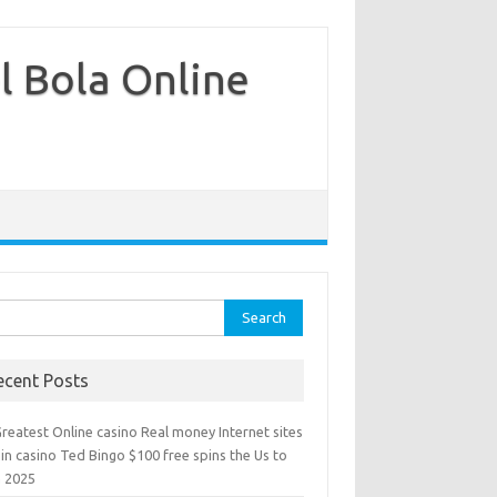
l Bola Online
rch
ecent Posts
reatest Online casino Real money Internet sites
in casino Ted Bingo $100 free spins the Us to
 2025