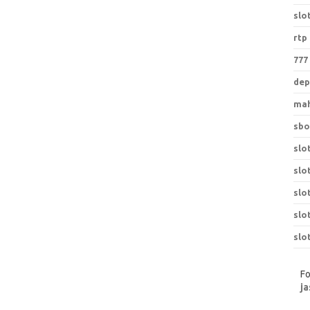
slo
rtp
777
dep
mah
sbo
slo
slo
slo
slo
slo
Fo
ja