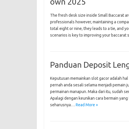
own 2025
The fresh desk size inside Small Baccarat a
professionals however, maintaining a comp
total eight or nine, they leads to a tie, and 
scenarios is key to improving your baccarat
Panduan Deposit Leng
Keputusan memainkan slot gacor adalah hal t
pernah anda sesali selama menjadi pemain ju
permainan manapun. Maka dari itu, sudah s
Apalagi dengan keunikan cara bermain yang 
seharusnya…
Read More »