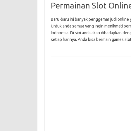
Permainan Slot Online
Baru-baru ini banyak penggemar judi online 
Untuk anda semua yang ingin menikmati perm
Indonesia. Di sini anda akan dihadapkan d
setiap harinya. Anda bisa bermain games sl