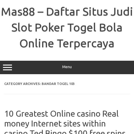
Skip
to
Mas88 – Daftar Situs Judi
content
Slot Poker Togel Bola
Online Terpercaya
Menu
CATEGORY ARCHIVES:
BANDAR TOGEL 103
10 Greatest Online casino Real
money Internet sites within
casino Ted Bingo $100 free spins