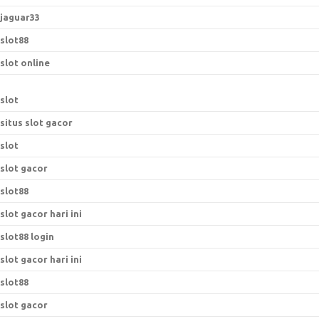
jaguar33
slot88
slot online
slot
situs slot gacor
slot
slot gacor
slot88
slot gacor hari ini
slot88 login
slot gacor hari ini
slot88
slot gacor