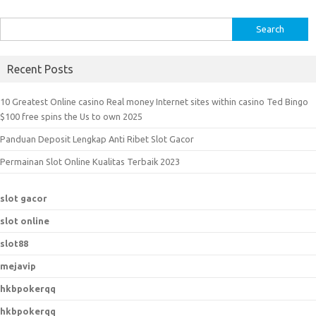
S
e
a
Recent Posts
r
c
10 Greatest Online casino Real money Internet sites within casino Ted Bingo
h
$100 free spins the Us to own 2025
f
Panduan Deposit Lengkap Anti Ribet Slot Gacor
o
r
Permainan Slot Online Kualitas Terbaik 2023
:
slot gacor
slot online
slot88
mejavip
hkbpokerqq
hkbpokerqq