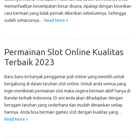
memanfaatkan kesempatan besar disana. Apalagi dengan keunikan
cara bermain yang tidak pernah diberikan sebelumnya. Sehingga
sudah seharusnya…
Read More »
Permainan Slot Online Kualitas
Terbaik 2023
Baru-baru ini banyak penggemar judi online yang memilih untuk
bergabung di dalam taruhan slot online. Untuk anda semua yang
ingin menikmati permainan slot maka segera bermain aktif hanya di
Bandar terbaik Indonesia. Di sini anda akan dihadapkan dengan
beragam taruhan yang sederhana dan mudah dimainkan setiap
harinya. Anda bisa bermain games slot dengan kualitas yang…
Read More »