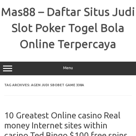
Skip
to
Mas88 – Daftar Situs Judi
content
Slot Poker Togel Bola
Online Terpercaya
Menu
TAG ARCHIVES:
AGEN JUDI SBOBET GAME 338A
10 Greatest Online casino Real
money Internet sites within
casino Ted Bingo $100 free spins