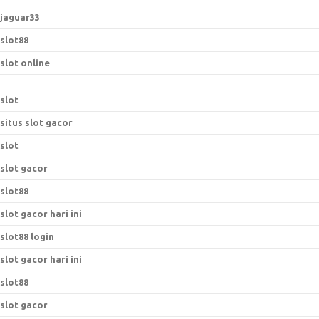
jaguar33
slot88
slot online
slot
situs slot gacor
slot
slot gacor
slot88
slot gacor hari ini
slot88 login
slot gacor hari ini
slot88
slot gacor