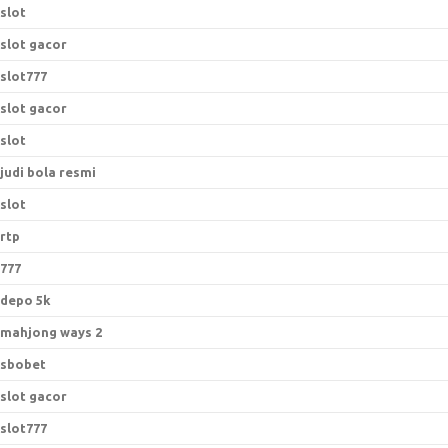
slot
slot gacor
slot777
slot gacor
slot
judi bola resmi
slot
rtp
777
depo 5k
mahjong ways 2
sbobet
slot gacor
slot777