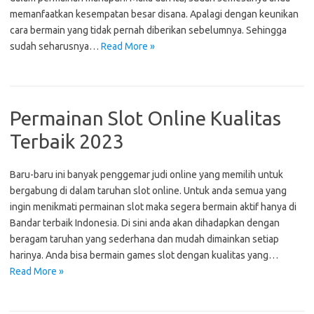
memanfaatkan kesempatan besar disana. Apalagi dengan keunikan
cara bermain yang tidak pernah diberikan sebelumnya. Sehingga
sudah seharusnya…
Read More »
Permainan Slot Online Kualitas
Terbaik 2023
Baru-baru ini banyak penggemar judi online yang memilih untuk
bergabung di dalam taruhan slot online. Untuk anda semua yang
ingin menikmati permainan slot maka segera bermain aktif hanya di
Bandar terbaik Indonesia. Di sini anda akan dihadapkan dengan
beragam taruhan yang sederhana dan mudah dimainkan setiap
harinya. Anda bisa bermain games slot dengan kualitas yang…
Read More »