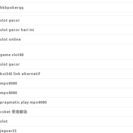
hkbpokerqq
slot gacor
slot gacor hari ini
slot online
game slot88
slot gacor
koi365 link alternatif
mpo8080
mpo8080
pragmatic play mpo8080
csbet 香港赌场
slot
jaguar33