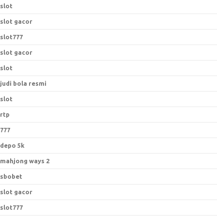
slot
slot gacor
slot777
slot gacor
slot
judi bola resmi
slot
rtp
777
depo 5k
mahjong ways 2
sbobet
slot gacor
slot777