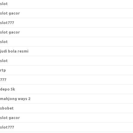
slot
slot gacor
slot777
slot gacor
slot
judi bola resmi
slot
rtp
777
depo 5k
mahjong ways 2
sbobet
slot gacor
slot777