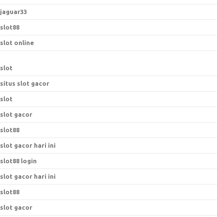
jaguar33
slot88
slot online
slot
situs slot gacor
slot
slot gacor
slot88
slot gacor hari ini
slot88 login
slot gacor hari ini
slot88
slot gacor