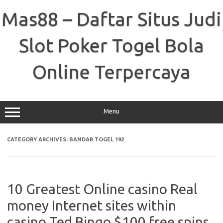
Skip
to
Mas88 – Daftar Situs Judi
content
Slot Poker Togel Bola
Online Terpercaya
Menu
CATEGORY ARCHIVES:
BANDAR TOGEL 192
10 Greatest Online casino Real
money Internet sites within
casino Ted Bingo $100 free spins