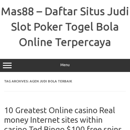
Skip
to
Mas88 – Daftar Situs Judi
content
Slot Poker Togel Bola
Online Terpercaya
Menu
TAG ARCHIVES:
AGEN JUDI BOLA TERBAIK
10 Greatest Online casino Real
money Internet sites within
casino Ted Bingo $100 free spins