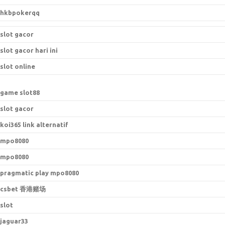
hkbpokerqq
slot gacor
slot gacor hari ini
slot online
game slot88
slot gacor
koi365 link alternatif
mpo8080
mpo8080
pragmatic play mpo8080
csbet 香港赌场
slot
jaguar33