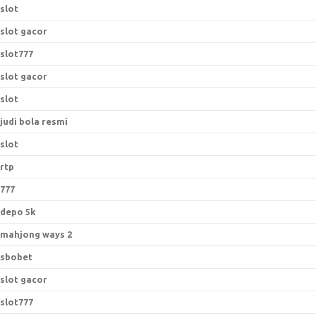
slot
slot gacor
slot777
slot gacor
slot
judi bola resmi
slot
rtp
777
depo 5k
mahjong ways 2
sbobet
slot gacor
slot777