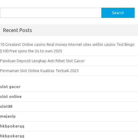
S
e
a
Recent Posts
r
c
10 Greatest Online casino Real money Internet sites within casino Ted Bingo
h
$100 free spins the Us to own 2025
f
Panduan Deposit Lengkap Anti Ribet Slot Gacor
o
r
Permainan Slot Online Kualitas Terbaik 2023
:
slot gacor
slot online
slot88
mejavip
hkbpokerqq
hkbpokerqq