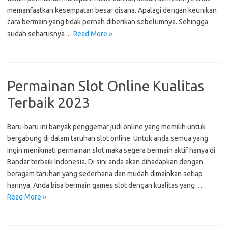
memanfaatkan kesempatan besar disana. Apalagi dengan keunikan
cara bermain yang tidak pernah diberikan sebelumnya. Sehingga
sudah seharusnya…
Read More »
Permainan Slot Online Kualitas
Terbaik 2023
Baru-baru ini banyak penggemar judi online yang memilih untuk
bergabung di dalam taruhan slot online. Untuk anda semua yang
ingin menikmati permainan slot maka segera bermain aktif hanya di
Bandar terbaik Indonesia. Di sini anda akan dihadapkan dengan
beragam taruhan yang sederhana dan mudah dimainkan setiap
harinya. Anda bisa bermain games slot dengan kualitas yang…
Read More »