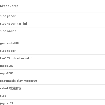
hkbpokerqq
slot gacor
slot gacor hari ini
slot online
game slot88
slot gacor
koi365 link alternatif
mpo8080
mpo8080
pragmatic play mpo8080
csbet 香港赌场
slot
jaguar33