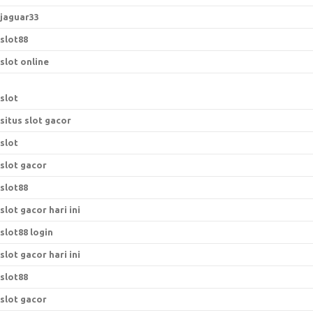
jaguar33
slot88
slot online
slot
situs slot gacor
slot
slot gacor
slot88
slot gacor hari ini
slot88 login
slot gacor hari ini
slot88
slot gacor