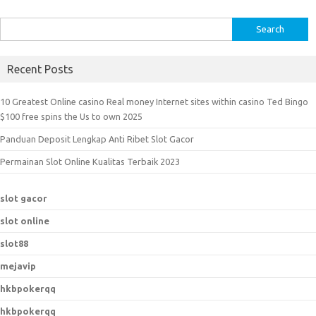
S
e
a
Recent Posts
r
c
10 Greatest Online casino Real money Internet sites within casino Ted Bingo
h
$100 free spins the Us to own 2025
f
Panduan Deposit Lengkap Anti Ribet Slot Gacor
o
r
Permainan Slot Online Kualitas Terbaik 2023
:
slot gacor
slot online
slot88
mejavip
hkbpokerqq
hkbpokerqq