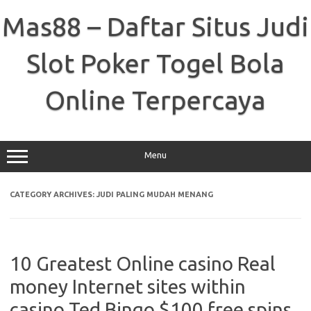
Skip
to
Mas88 – Daftar Situs Judi
content
Slot Poker Togel Bola
Online Terpercaya
Menu
CATEGORY ARCHIVES:
JUDI PALING MUDAH MENANG
10 Greatest Online casino Real
money Internet sites within
casino Ted Bingo $100 free spins