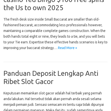
the Us to own 2025
The fresh desk size inside Small Baccarat are smaller than old-
fashioned baccarat, accommodating less professionals however,
maintaining a comparable complete games construction. When the
both hands total eight or nine, they leads to a tie, and you will bets
to your Tie earn. Expertise these effective hands scenarios is key to
improving your baccarat strategy…
Read More »
Panduan Deposit Lengkap Anti
Ribet Slot Gacor
Keputusan memainkan slot gacor adalah hal terbaik yang pernah
anda lakukan. Hal tersebut tidak akan pernah anda sesali selama
menjadi pemain judi. Sensasi semacam ini tentu saja tidak dipunyai
dalam permainan manapun. Maka dari itu, sudah semestinya anda