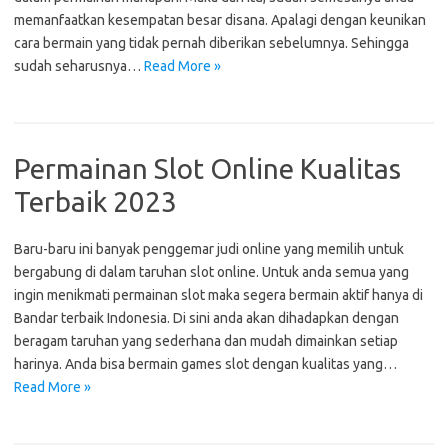
memanfaatkan kesempatan besar disana. Apalagi dengan keunikan
cara bermain yang tidak pernah diberikan sebelumnya. Sehingga
sudah seharusnya…
Read More »
Permainan Slot Online Kualitas
Terbaik 2023
Baru-baru ini banyak penggemar judi online yang memilih untuk
bergabung di dalam taruhan slot online. Untuk anda semua yang
ingin menikmati permainan slot maka segera bermain aktif hanya di
Bandar terbaik Indonesia. Di sini anda akan dihadapkan dengan
beragam taruhan yang sederhana dan mudah dimainkan setiap
harinya. Anda bisa bermain games slot dengan kualitas yang…
Read More »