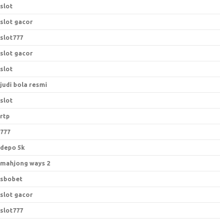
slot
slot gacor
slot777
slot gacor
slot
judi bola resmi
slot
rtp
777
depo 5k
mahjong ways 2
sbobet
slot gacor
slot777