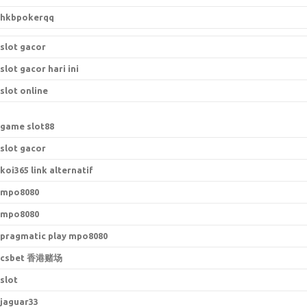
hkbpokerqq
slot gacor
slot gacor hari ini
slot online
game slot88
slot gacor
koi365 link alternatif
mpo8080
mpo8080
pragmatic play mpo8080
csbet 香港赌场
slot
jaguar33