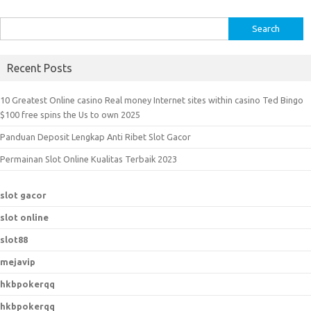
S
e
a
Recent Posts
r
c
10 Greatest Online casino Real money Internet sites within casino Ted Bingo
h
$100 free spins the Us to own 2025
f
Panduan Deposit Lengkap Anti Ribet Slot Gacor
o
r
Permainan Slot Online Kualitas Terbaik 2023
:
slot gacor
slot online
slot88
mejavip
hkbpokerqq
hkbpokerqq