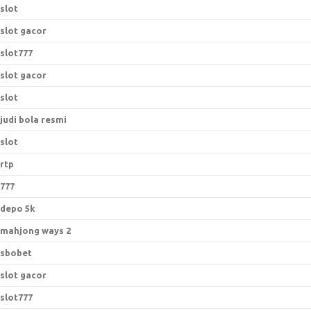
slot
slot gacor
slot777
slot gacor
slot
judi bola resmi
slot
rtp
777
depo 5k
mahjong ways 2
sbobet
slot gacor
slot777