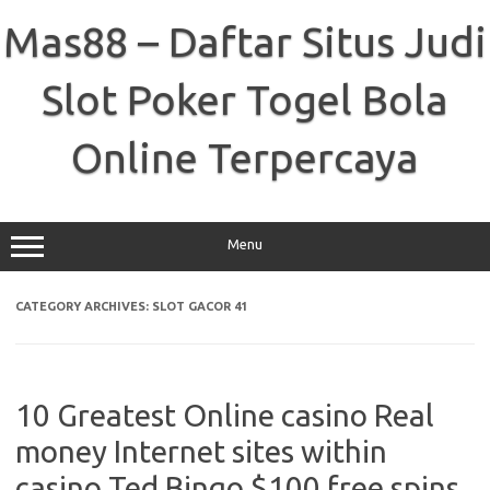
Skip
to
Mas88 – Daftar Situs Judi
content
Slot Poker Togel Bola
Online Terpercaya
Menu
CATEGORY ARCHIVES:
SLOT GACOR 41
10 Greatest Online casino Real
money Internet sites within
casino Ted Bingo $100 free spins