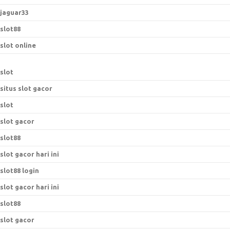
jaguar33
slot88
slot online
slot
situs slot gacor
slot
slot gacor
slot88
slot gacor hari ini
slot88 login
slot gacor hari ini
slot88
slot gacor