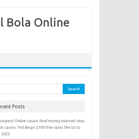
l Bola Online
rch
ecent Posts
reatest Online casino Real money Internet sites
in casino Ted Bingo $100 free spins the Us to
 2025