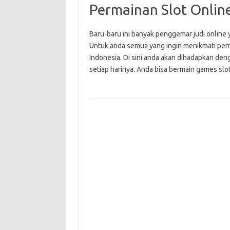
Permainan Slot Online
Baru-baru ini banyak penggemar judi online 
Untuk anda semua yang ingin menikmati perm
Indonesia. Di sini anda akan dihadapkan d
setiap harinya. Anda bisa bermain games sl