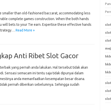
Pan
Per
re smaller than old-fashioned baccarat, accommodating less
arable complete games construction. When the both hands
you will bets to your Tie earn. Expertise these effective hands
slo
 strategy…
Read More »
slo
slo
mej
kap Anti Ribet Slot Gacor
hk
hk
erbaik yang pernah anda lakukan. Hal tersebut tidak akan
hk
di. Sensasi semacam ini tentu saja tidak dipunyai dalam
emestinya anda memanfaatkan kesempatan besar disana.
slo
tidak pernah diberikan sebelumnya. Sehingga sudah
slo
slo